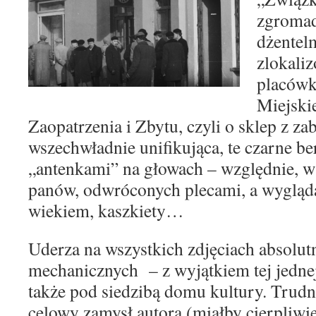
zgroma
dżentel
zlokali
placówk
Miejskie
Zaopatrzenia i Zbytu, czyli o sklep z 
wszechwładnie unifikująca, te czarne 
„anten
kami” na głowach – względnie, 
panów, odwróco
nych plecami, a wygląd
wiekiem, kaszkiety…
Uderza na wszystkich zdjęciach absolu
mecha
nicznych
– z wyjątkiem tej jedne
także pod sie
dzibą
domu kultury. Trudn
celowy zamysł
autora (miałby cierpliwi