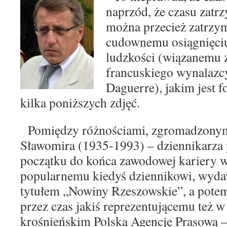
naprzód, że czasu
zatrz
można przecież zatrzym
cudownemu osiągnięci
ludzkości (wiązanemu
francuskiego wynalazc
Daguerre), jakim jest
f
kilka poniższych zdjęć.
Pomiędzy różnościami, zgromadzonym
Sławomi
ra
(1935-1993) – dziennikarza p
początku do końca
zawodowej kariery 
popularnemu kiedyś dziennikowi,
wyda
tytułem „Nowiny Rzeszowskie”, a pote
przez czas jakiś reprezentującemu też 
krośnieńskim Polską Agencję Prasową – 