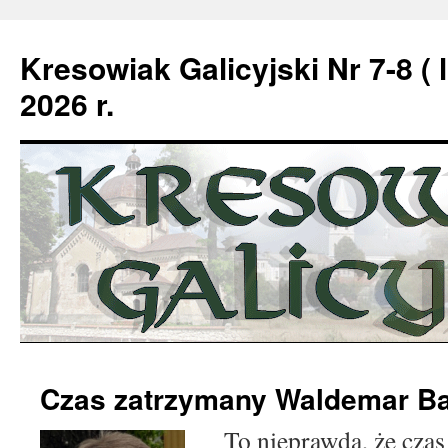
Kresowiak Galicyjski Nr 7-8 ( l
2026 r.
Przeskocz
Czas zatrzymany Waldemar B
do
To nieprawda, że czas
treści