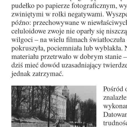
pudełko
po papierze fotograficznym, wy
zwiniętymi w rolki
negatywami. Wyszper
późno: przechowywane w
nie
właściwyc
celuloidowe zwoje nie oparły się niszc
wilgoci – na wielu filmach światłoczuła
pokruszyła, pociemniała lub wyblakła. 
materia
łu przetrwało w dobrym stanie –
dziś mieć dowód
uzasadniający twierdze
jednak zatrzymać.
Pośród 
znalazł
wykona
Datowani
trudnośc