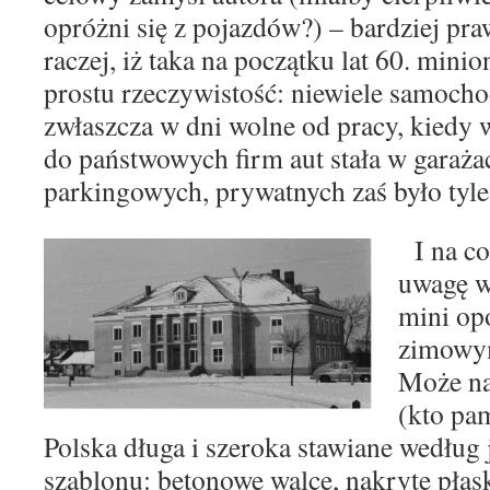
opróżni się z pojazdów?) – bardziej pr
raczej, iż taka na początku lat 60. minio
prostu rzeczywistość: niewiele samoch
zwłaszcza w dni wolne od pracy, kiedy 
do państwowych firm aut stała w garaża
parkingowych, prywatnych zaś było tyle,
I na co
uwagę w 
mini op
zimowy
Może na
(kto pam
Polska długa i szeroka stawiane wedłu
szablonu: betonowe walce, nakryte płas