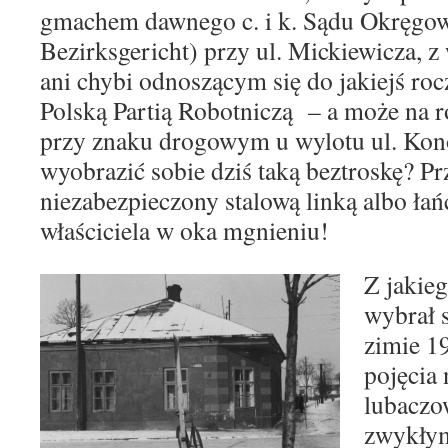
gmachem dawnego c. i k. Sądu Okręgow
Bezirksgericht) przy ul. Mickiewicza, 
ani chybi odnoszącym się do jakiejś roc
Polską Partią Robotniczą – a może na 
przy znaku drogowym u wylotu ul. Kon
wyobrazić sobie dziś taką beztroskę? Pr
niezabezpieczony stalową linką albo ła
właściciela w oka mgnieniu!
Z jakie
wybrał 
zimie 1
pojęcia
lubaczow
zwykłym