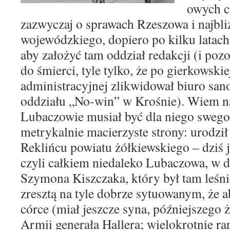
owych c
zazwyczaj o sprawach Rzeszowa i najbli
wojewódzkiego, dopiero po kilku latac
aby założyć tam oddział redakcji (i poz
do śmierci, tyle tylko, że po gierkowski
administracyjnej zlikwidował biuro sano
oddziału „No-win” w Krośnie). Wiem na
Lubaczowie musiał być dla niego sweg
metrykalnie macierzyste strony: urodzi
Reklińcu powiatu żółkiewskiego – dziś je
czyli całkiem niedaleko Lubaczowa, w 
Szymona Kiszczaka, który był tam leś
zresztą na tyle dobrze sytuowanym, że 
córce (miał jeszcze syna, późniejszego ż
Armii generała Hallera; wielokrotnie r