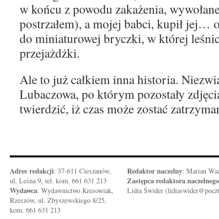
w końcu z powodu zakażenia, wywołane
postrzałem), a mojej babci, kupił jej… 
do miniaturowej bryczki, w której leśn
przejażdżki.
Ale to już całkiem inna historia. Niez
Lubaczowa, po którym pozostały zdjęci
twierdzić, iż czas może zostać zatrzyma
Adres redakcji
Redaktor naczelny
: 37-611 Cieszanów,
: Marian Wa
Zastępca redaktora naczelnego
ul. Leśna 9, tel. kom. 661 631 213
Wydawca
: Wydawnictwo Kresowiak,
Lidia Świder (lidiaswider@pocz
Rzeszów, ul. Zbyszewskiego 8/25,
kom. 661 631 213