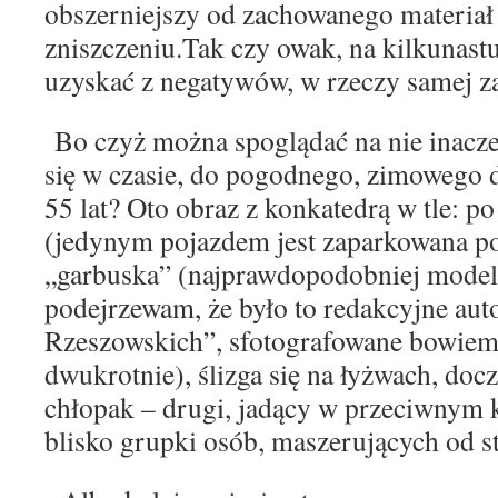
obszerniejszy od zachowanego materiał 
zniszcze
niu.Tak czy owak, na kilkunastu
uzyskać z negaty
wów, w rzeczy samej za
Bo czyż można spoglądać na nie inaczej
się
w czasie, do pogodnego, zimowego d
55 lat? Oto
obraz z konkatedrą w tle: po
(jedynym
pojazdem jest zaparkowana p
„garbuska” (
naj
prawdopodobniej model
podejrzewam, że było to redakcyj
ne aut
Rzeszowskich”, sfotografowane bowiem 
dwukrotnie), ślizga się na łyżwach, doc
chłopak –
drugi, jadący w przeciwnym k
blisko grupki osób, maszerujących od s