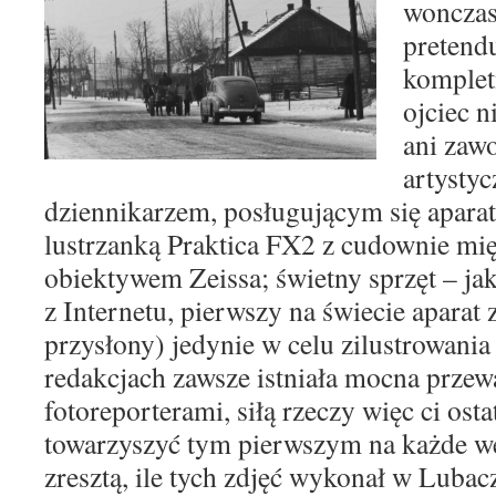
wonczas
pretend
komplet
ojciec n
ani zaw
artystyc
dziennikarzem, posługującym się
apara
lustrzanką Praktica FX2 z cudownie mi
obiektywem Zeissa; świetny sprzęt – j
z Internetu, pierwszy na świecie aparat
przysłony) jedynie w celu zilustrowania
redakcjach
zawsze istniała mocna przew
fotoreporterami, siłą
rzeczy więc ci osta
towarzyszyć tym pierwszym na każde
w
zresztą, ile tych zdjęć wykonał w Luba