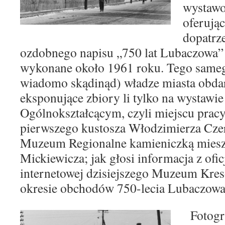
wy
stawo
oferując
dopatrz
ozdobnego napisu „750 lat Lubaczowa” – 
wykonane
około 1961 roku. Tego same
wiadomo skądinąd)
władze miasta obd
eksponujące zbiory li tylko
na wystawi
Ogólnokształcącym, czyli miejscu prac
pierwszego kustosza Włodzimierza Cze
Muzeum Regionalne kamieniczką mieszc
Mickiewicza;
jak głosi informacja z ofic
internetowej dzisiejszego Muze
um Kresó
okresie obchodów 750-lecia Lubaczowa
Fotogr