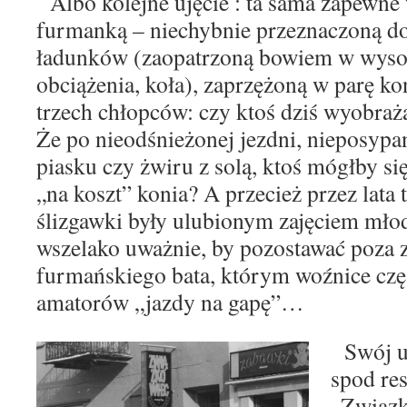
Albo kolejne ujęcie : ta sama zapewne 
furmanką – niechybnie przeznaczoną do
ładunków
(zaopatrzoną bowiem w wysok
obciążenia, koła),
zaprzężoną w parę kon
trzech chłopców: czy ktoś
dziś wyobraża
Że po nieodśnieżonej jezdni,
nieposypa
piasku czy żwiru z solą, ktoś mógłby si
„na koszt” konia? A przecież przez lata
ślizgawki były ulubionym zajęciem młod
wszelako
uważnie, by pozostawać poza 
furmańskiego bata, którym woźnice częs
amatorów „jazdy na gapę”…
Swój ur
spod res
„Związk