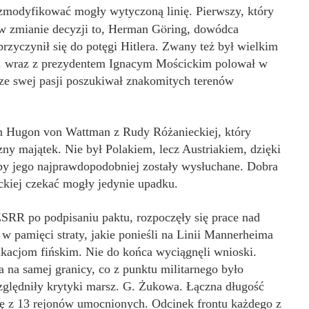
zmodyfikować mogły wytyczoną linię. Pierwszy, który
ö
w zmianie decyzji to, Herman G
ring, dowódca
przyczynił się do potęgi Hitlera. Zwany też był wielkim
r. wraz z prezydentem Ignacym Mościckim polował w
ze swej pasji poszukiwał znakomitych terenów
on Hugon von Wattman z Rudy Różanieckiej, który
zny majątek. Nie był Polakiem, lecz Austriakiem, dzięki
by jego najprawdopodobniej zostały wysłuchane. Dobra
ckiej czekać mogły jedynie upadku.
SRR po podpisaniu paktu, rozpoczęły się prace nad
w pamięci straty, jakie ponieśli na Linii Mannerheima
yfikacjom fińskim. Nie do końca wyciągnęli wnioski.
na samej granicy, co z punktu militarnego było
lędniły krytyki marsz. G. Żukowa. Łączna długość
ię z 13 rejonów umocnionych. Odcinek frontu każdego z