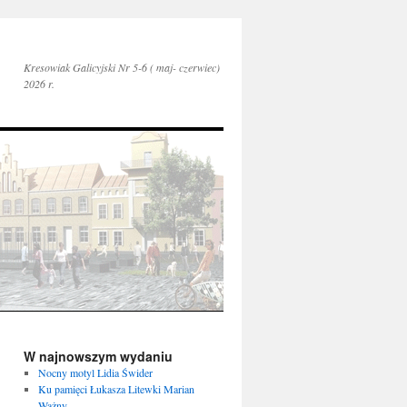
Kresowiak Galicyjski Nr 5-6 ( maj- czerwiec)
2026 r.
W najnowszym wydaniu
Nocny motyl Lidia Świder
Ku pamięci Łukasza Litewki Marian
Ważny