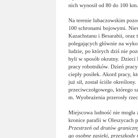
nich wynosił od 80 do 100 km
Na terenie lubaczowskim pozo
100 schronami bojowymi. Niew
Kazachstanu i Besarabii, oraz
polegających głównie na wyk
ludzie, po których dziś nie po
byli w sposób okrutny. Dzieci 
pracy robotników. Dzień pracy
ciepły posiłek. Akord pracy, 
już sił, został ściśle określo
przeciwczołgowego, którego s
m. Wyobrażenia przerosły rzec
Miejscowa ludność nie mogła z
kronice parafii w Oleszycach
Przestrzeń od drutów graniczn
go osobne zasieki, przeszkody 