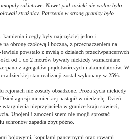
samopały rakietowe. Nawet pod zasieki nie wolno było
lowali strażnicy. Patrzenie w stronę granicy było
kamienia i cegły były najczęściej jedno i
 na obronę czołową i boczną, z przeznaczeniem na
iewiele powstało z myślą o działach przeciwpancernych
ości od 1 do 2 metrów bywały niekiedy wzmacniane
czerpano z agregatów prądotwórczych i akumulatorów. W
radzieckiej stan realizacji został wykonany w 25%.
elu rejonach nie zostały obsadzone. Proza życia niekiedy
zień agresji niemieckiej nastąpił w niedzielę. Dzień
 wtargnięcia nieprzyjaciela w granice kraju sowieci,
ycia. Upojeni i zmożeni snem nie mogli sprostać
iu schronów zapadła zbyt późno.
nami bojowymi, kopułami pancernymi oraz rowami