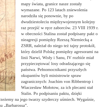
mapy świata, granice nasze zostały
wymazane. Po 123 latach zniewolenia
narodziła się ponownie, by po
dwudziestoleciu międzywojennym kolejny
raz przejść w ręce zaborców. 23 VIII 1939 r.
w obecności Stalina został podpisany pakt o
nieagresji pomiędzy Rzeszą Niemiecką a
ZSRR, należał do niego też tajny protokół,
który dzielił Polskę pomiędzy agresorami na
linii Narwi, Wisły i Sanu, IV rozbiór miał
przypieczętować losy odradzającego się
państwa. Pełnomocnikami przyszłych
okupantów byli ministrowie spraw
zagranicznych: Joachim von Ribbentrop i
Wiaczesław Mołotow, za ich plecami stał
Stalin. Po podpisaniu paktu, dzięki
trzeżemy na jego twarzy szyderczy uśmiech. Wygaśnie,
anu „Barbarossa”.