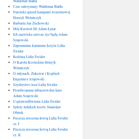
Waldemar Bałda
Czas zatrzymany Waldemar Bałda
Narolski epizod kampanii wrześniowej
Henryk Wolańczyk
Barbaria Jan Zuchowski
Mój Kustroń III Adam Łazar
Ich nazwiska zawsze żyć będą Adam
Szajowski
Zapomniane kamienne krzyże Lidia
Świder
Rodzina Lidia Świder
O Karolu Kosteckim Henryk
Wolańczyk
O młynach, Żukowie i Kopfach
Eugeniusz Szajowski
Szyderstwo losu Lidia Świder
Przedwojenne lubaczowskie kino
Adam Szajowski
Usprawiedliwienie Lidia Świder
Sploty ludzkich losów Stanisław
Obirek
Puszcza zroszona krwią Lidia Świder
cz. I
Puszcza zroszona krwią Lidia Świder
cz. II