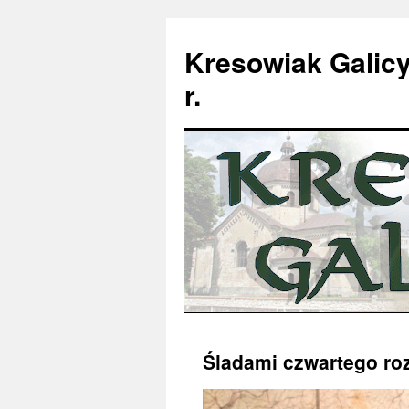
Kresowiak Galicy
r.
Przeskocz
Śladami czwartego roz
do
treści