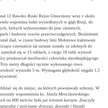
.
stał 12 Rawsko Ruski Rejon Umocniony wraz z około
ielu wspomina ludzi wysiedlonych w głąb Rosji, do
 tych, których wykorzystano do prac ziemnych,
opach i budowie rowów przeciwczołgowych. Bezimienni
został ślad, w czasie budowy linii Mołotowa traktowani
liczące czternaście lat uznane zostały za zdolnych do
 zamykał się w 15 rublach, z czego 10 rubli wynosił
który przekraczał możliwości człowieka nieodnajdującego
ny. Trzy metry długości ręcznie wykonanego rowu
zerokość wynosiła 5 m. Wymagana głębokość sięgała 1,5
zywistość.
bliżać się do miejsc, na których powstawały schrony. W
 pozostały wspomnienia ks. Józefa Mroczkowskiego
:
ych na 800 metrów była już terenem karnym. Znaczyły
naturalne ( pościnane drzewa), dzwonki i blaszki