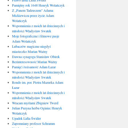
Prawo łaski Lidia Świder
Pamiętny rok 1648 Henryk Wolańczyk
Z „Panem Tadeuszem” Adama
Mickiewicza przez życie Adam
Wolańczyk
Wspomnienia z moich lat dziecinnych i
młodości Władyslaw Swatek
Moje fotograficzne i filmowe pasje
Adam Wolańczyk
Lubaczów magiczne niegdyś
miasteczko Marian Ważny
Dawna synagoga Stanisław Obirek
Bezinteresowność Marian Ważny
Pamięć i tożsamość Adam Łazar
Wspomnienia z moich lat dziecinnych i
młodości Władysław Swatek
Rondo im. por. Piotra Mazurka Adam
Łazar
Wspomnienia z moich lat dziecinnych i
młodości Władysław Swatek
Wracam myślami Zbigniew Twerd
Julian Puzyna herbu Oginiec Henryk
Wolańczyk
Upadek Lidia Świder
Zapomniany profesor Schramm