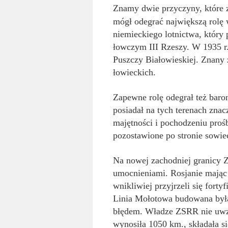
Znamy dwie przyczyny, które 
mógł odegrać największą rolę 
niemieckiego lotnictwa, który 
łowczym III Rzeszy. W 1935 
Puszczy Białowieskiej. Znany 
łowieckich.
Zapewne rolę odegrał też bar
posiadał na tych terenach znac
majętności i pochodzeniu proś
pozostawione po stronie sowie
Na nowej zachodniej granicy Z
umocnieniami. Rosjanie mając 
wnikliwiej przyjrzeli się fort
Linia Mołotowa budowana była 
błędem. Władze ZSRR nie uwzg
wynosiła 1050 km., składała s