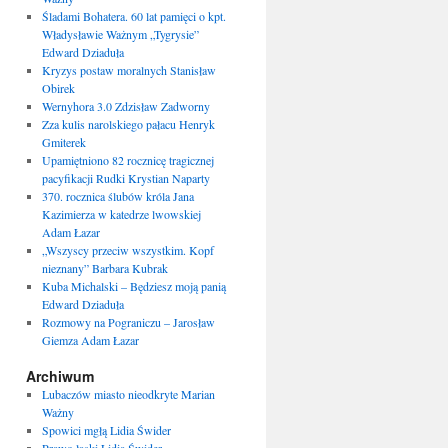
Śladami Bohatera. 60 lat pamięci o kpt.
Władysławie Ważnym „Tygrysie”
Edward Dziaduła
Kryzys postaw moralnych Stanisław
Obirek
Wernyhora 3.0 Zdzisław Zadworny
Zza kulis narolskiego pałacu Henryk
Gmiterek
Upamiętniono 82 rocznicę tragicznej
pacyfikacji Rudki Krystian Naparty
370. rocznica ślubów króla Jana
Kazimierza w katedrze lwowskiej
Adam Łazar
„Wszyscy przeciw wszystkim. Kopf
nieznany” Barbara Kubrak
Kuba Michalski – Będziesz moją panią
Edward Dziaduła
Rozmowy na Pograniczu – Jarosław
Giemza Adam Łazar
Archiwum
Lubaczów miasto nieodkryte Marian
Ważny
Spowici mgłą Lidia Świder