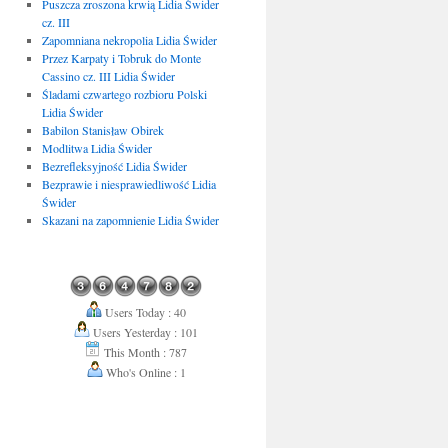
Puszcza zroszona krwią Lidia Świder
cz. III
Zapomniana nekropolia Lidia Świder
Przez Karpaty i Tobruk do Monte
Cassino cz. III Lidia Świder
Śladami czwartego rozbioru Polski
Lidia Świder
Babilon Stanisław Obirek
Modlitwa Lidia Świder
Bezrefleksyjność Lidia Świder
Bezprawie i niesprawiedliwość Lidia
Świder
Skazani na zapomnienie Lidia Świder
Users Today : 40
Users Yesterday : 101
This Month : 787
Who's Online : 1