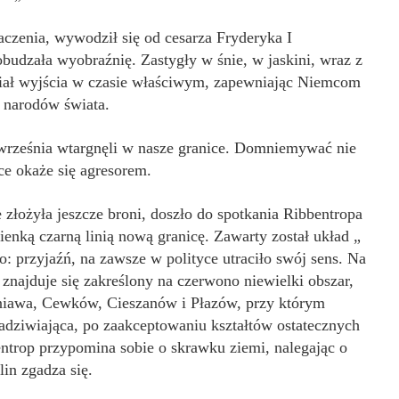
aczenia, wywodził się od cesarza Fryderyka I
obudzała wyobraźnię. Zastygły w śnie, w jaskini, wraz z
iał wyjścia w czasie właściwym, zapewniając Niemcom
d narodów świata.
 września wtargnęli w nasze granice. Domniemywać nie
tce okaże się agresorem.
e złożyła jeszcze broni, doszło do spotkania Ribbentropa
cienką czarną linią nową granicę. Zawarty został układ „
o: przyjaźń, na zawsze w polityce utraciło swój sens. Na
 znajduje się zakreślony na czerwono niewielki obszar,
niawa, Cewków, Cieszanów i Płazów, przy którym
zadziwiająca, po zaakceptowaniu kształtów ostatecznych
entrop przypomina sobie o skrawku ziemi, nalegając o
lin zgadza się.