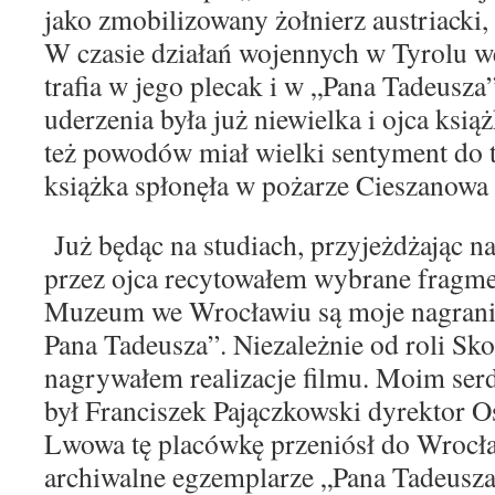
jako zmobilizowany żołnierz austriacki,
W czasie działań wojennych w Tyrolu 
trafia w jego plecak i w „Pana Tadeusza”
uderzenia była już niewielka i ojca ksią
też powodów miał wielki sentyment do te
książka spłonęła w pożarze Cieszanowa 
Już będąc na studiach, przyjeżdżając n
przez ojca recytowałem wybrane fragme
Muzeum we Wrocławiu są moje nagrania 
Pana Tadeusza”. Niezależnie od roli Sk
nagrywałem realizacje filmu. Moim ser
był Franciszek Pajączkowski dyrektor O
Lwowa tę placówkę przeniósł do Wrocł
archiwalne egzemplarze „Pana Tadeusza