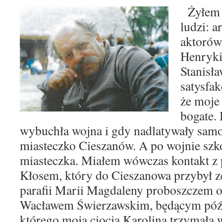
Żyłem 
ludzi: a
aktorów
Henryk
Stanisł
satysfa
że moje
bogate.
wybu
chła wojna i gdy nadlatywały sam
miasteczko Ciesza
nów. A po wojnie szk
miasteczka. Miałem wówczas kontakt
z
Kłosem, który do Cieszanowa przybył 
parafii Marii Magdaleny proboszczem 
Wacławem
Świerzawskim, będącym póź
którego moja ciocia Karolina
trzymała 