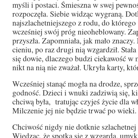
myśli i postaci. Śmieszna w swej pewnoś
rozpoczęła. Siebie widząc wygraną. Dot
najszlachetniejszego z rodu, do którego
wcześniej swój próg nieoheblowany. Za
przyszła. Zapomniała, jak mało znaczy. 
cieniu, po raz drugi nią wzgardził. Stał
się dowie, dlaczego budzi ciekawość w
nikt na nią nie zważał. Ukryła karty, któ
Wcześniej stanąć mogła na drodze, sprz
godność. Dzieci i wnuki zadziwią się, k
chciwą była, tratując czyjeś życie dla w
Milczenie jej nie będzie trwać po wieki.
Chciwość nigdy nie dotknie szlachetnej n
Wiedząc, że spotka się z wzgardą, umy