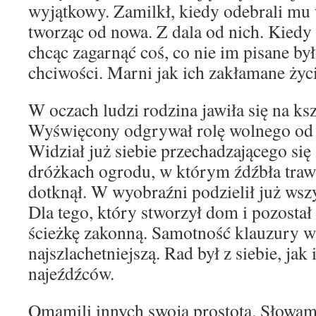
wyjątkowy. Zamilkł, kiedy odebrali mu 
tworząc od nowa. Z dala od nich. Kiedy o
chcąc zagarnąć coś, co nie im pisane by
chciwości. Marni jak ich zakłamane życi
W oczach ludzi rodzina jawiła się na ksz
Wyświęcony odgrywał rolę wolnego od 
Widział już siebie przechadzającego się
dróżkach ogrodu, w którym źdźbła traw
dotknął. W wyobraźni podzielił już wszy
Dla tego, który stworzył dom i pozostał
ścieżkę zakonną. Samotność klauzury w
najszlachetniejszą. Rad był z siebie, jak i
najeźdźców.
Omamili innych swoją prostotą. Słowam