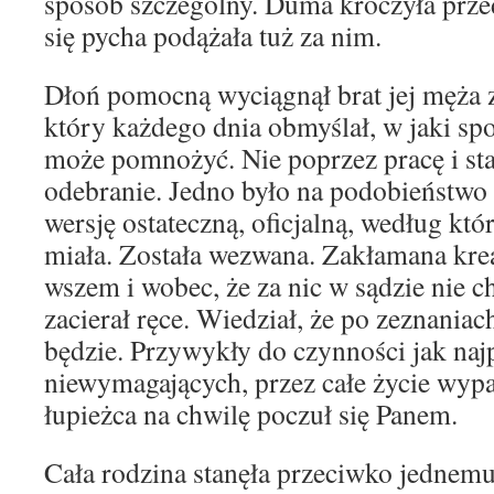
sposób szczególny. Duma kroczyła prze
się pycha podążała tuż za nim.
Dłoń pomocną wyciągnął brat jej męża 
który każdego dnia obmyślał, w jaki sp
może pomnożyć. Nie poprzez pracę i star
odebranie. Jedno było na podobieństwo 
wersję ostateczną, oficjalną, według kt
miała. Została wezwana. Zakłamana kre
wszem i wobec, że za nic w sądzie nie ch
zacierał ręce. Wiedział, że po zeznania
będzie. Przywykły do czynności jak naj
niewymagających, przez całe życie wyp
łupieżca na chwilę poczuł się Panem.
Cała rodzina stanęła przeciwko jednemu,