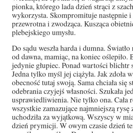
pionka, którego lada dzień strąci z sza
wykorzysta. Skompromituje następnie i 
przewrotna i zwodząca. Kusząca obietnic
plebejskiego umysłu.
Do sądu weszła harda i dumna. Światło
od dawna, mamiąc, na koniec oślepiło. 
jedynie głupiec. Ponad wartości blichtr 
Jedna tylko myśl jej ciążyła. Jak zdoła
obecność tutaj swoją. Sama chciała się st
odebrania czyjejś własności. Szukała je
usprawiedliwienia. Nie tylko ona. Cała r
wszystkie zamazujące najmniejszą rysę z
uchodziła za wyjątkową. Wszyscy w mia
dzień prymicji. W owym czasie dzień t