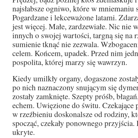
najsłabsze ogniwo, które w mniemaniu s
Pogardzane i lekceważone latami. Zdarz
jest więcej. Małe, zardzewiałe. Nic nie
innych o swojej wartości, targną się na 
sumienie tknąć nie zezwala. Wzbogaceni
celem. Końcem, upadek. Przed nim jed
pospolita, której marzy się wawrzyn.
Kiedy umilkły organy, dogaszone zostały
po nich naznaczony snującym się dymem
zostały zamknięte. Szepty próśb, błagań
echem. Uwięzione do świtu. Czekające po
w rzeźbieniu doskonalsze od rodziny, kt
spocząć, czekały ponownego przyjścia.
ukryte.