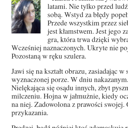
latami. Nie tylko przed lud
sobą. Wstyd za błędy pope
Przede wszystkim przez sieb
jest kłamstwem. Jest jego z
gra, która trwa dzięki wyb
Wcześniej naznaczonych. Ukryte nie poja
Pozostaną w ręku szulera.
Jawi się na kształt obrazu, zasiadając w 
wyznaczonej porze. W dniu nakazanym. 
Nielękająca się osądu innych, zbyt pys
milczeniu. Hojna w jałmużnie, kiedy o
na niej. Zadowolona z prawości swojej.
przykazania.
Prędzej, bądź później ktoś zdemaskuje r