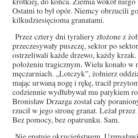
krótkiej, do
końca. Ziemia wokół niego 
Ostatni to był opór.
Niemcy obrzucili go
kilkudziesięcioma granatami.
Przez cztery dni tyraliery złożone z ż
przeczesywały puszczę, sektor po sekto
ostrzeliwali każde
drzewo, każdy krzak. 
położeniu tragicznym. Wie
lu konało w 
męczarniach.
„Lotczyk”, żołnierz oddzi
mając urwaną nogę
i rękę, tracił przyt
codziennie wydłubywał mu
patykiem ro
Bronisław Drzazga został cały poranio
rzucił w jego stronę granat. Le
żał przez
Bez pomocy, bez opa
trunku. Sam.
Nie epatuję okrucieństwem. Uzmysław