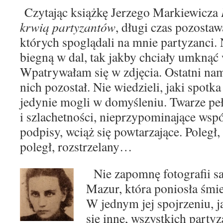
Czytając książkę Jerzego Markiewicza
krwią partyzantów
, długi czas pozostaw
których spoglądali na
mnie partyzanci. 
biegną w dal, tak jakby chciały
umknąć 
Wpatrywałam się w zdjęcia. Ostatni na
nich pozostał. Nie wiedzieli, jaki spotk
jedynie mogli w domyśleniu. Twarze pe
i szla
chetności, nieprzypominające wsp
podpisy, wciąż
się powtarzające. Poległ, 
poległ, rozstrzelany…
Nie zapomnę fotografii sa
Mazur, która poniosła
śmie
W jednym jej spojrzeniu, 
się inne, wszystkich party