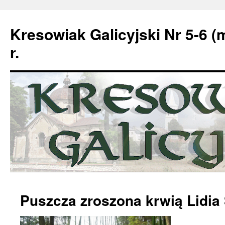
Kresowiak Galicyjski Nr 5-6 (
r.
Przeskocz
Puszcza zroszona krwią Lidia Ś
do
treści