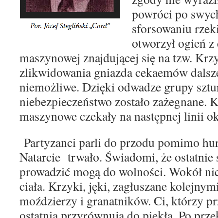
powróci po swyc
sforsowaniu rzeki
otworzył ogień z 
maszynowej znajdującej się na tzw. Krz
zli
kwidowania gniazda cekaemów dalsze 
niemożli
we. Dzięki odwadze grupy szt
niebezpieczeństwo
zostało zażegnane. K
maszynowe czekały na następ
nej linii o
Partyzanci parli do przodu pomimo hu
Natar
cie
trwało. Świadomi, że ostatnie s
prowadzić mogą
do wolności. Wokół ni
ciała. Krzyki, jęki, zagłusza
ne kolejnym
moździerzy i granatników. Ci, którzy pr
ostatnią przyrównują do piekła. Po prz