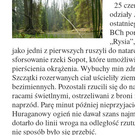
25 czer
odziały
ostatnie
BCh por
„Rysia”
jako jedni z pierwszych ruszyli do natar
sforsowanie rzeki Sopot, które umożliw
pierścienia okrążenia. Wybuchy min zdr
Szczątki rozerwanych ciał uścieliły zi
bezimiennych. Pozostali rzucili się do n
racami
świetlnymi, ostrzeliwani z broni
naprzód. Parę
minut później nieprzyjacie
Huraganowy ogień nie
dawał szans najm
dotarło do linii wroga na odle
głość rzut
nie sposób było się przebić.