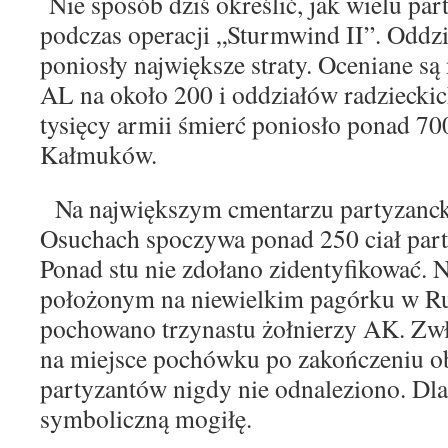
Nie sposób dziś określić, jak wielu pa
podczas
operacji „Sturmwind II”. Oddz
poniosły największe
straty. Oceniane są
AL na około 200 i oddziałów
radzieckic
tysięcy armii śmierć poniosło ponad
70
Kałmuków.
Na największym cmentarzu partyzanck
Osuchach
spoczywa ponad 250 ciał par
Ponad stu nie zdo
łano zidentyfikować.
N
położonym na niewielkim pagórku w R
pochowano trzynastu żołnierzy AK. Zwł
na miejsce pochówku po zakończeniu ob
partyzan
tów nigdy nie odnaleziono. Dl
symboliczną mogiłę.