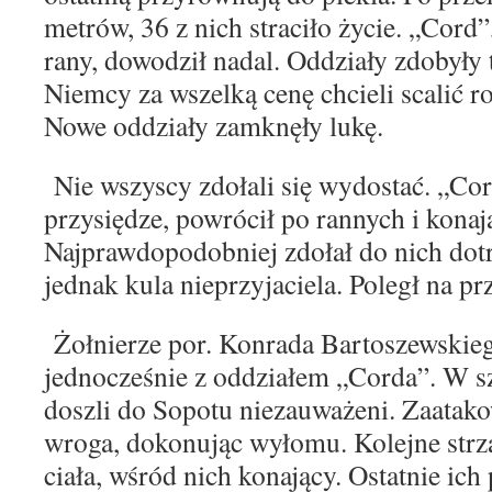
metrów, 36 z nich straciło życie. „Cor
rany,
dowodził nadal. Oddziały zdobyły t
Niemcy za
wszelką cenę chcieli scalić r
Nowe oddziały za
mknęły lukę.
Nie wszyscy zdołali się wydostać. „Cor
przysię
dze, powrócił po rannych i konaj
Najprawdopodobniej zdołał
do nich dot
jednak kula nieprzyjaciela. Poległ na
pr
Żołnierze por. Konrada Bartoszewskieg
jednocześnie
z oddziałem „Corda”. W sze
doszli do Sopotu nieza
uważeni. Zaatako
wroga, dokonując wyłomu.
Kolejne str
ciała, wśród nich konający.
Ostatnie ich 