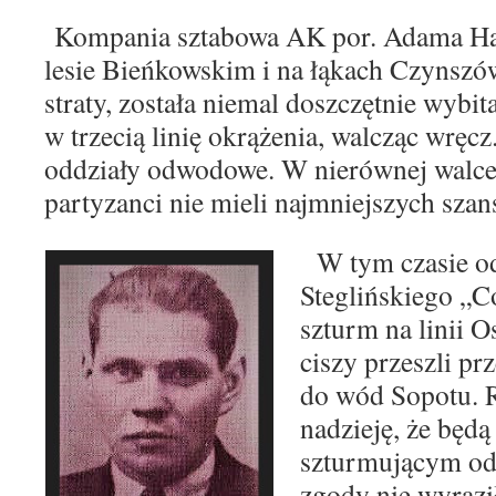
Kompania sztabowa AK por. Adama H
lesie Bieńkowskim i na łąkach Czynszó
straty, została niemal doszczęt
nie wybita
w trzecią linię okrą
żenia, walcząc wręc
oddziały od
wodowe. W nierównej walce
partyzanci
nie mieli najmniejszych szan
W tym czasie odd
Steglińskiego
„C
szturm na linii 
ciszy prze
szli pr
do wód Sopotu. R
nadzieję, że będą
szturmującym od
zgody
nie wyrazi