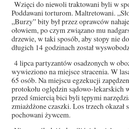
Wzięci do niewoli traktowani byli w sp
Poddawa
ni torturom. Maltretowani. „Sł
„Burzy” bity był przez
oprawców nahaj
ołowiem, po czym związano mu
nadgar
drzewie, w taki sposób, aby stopy nie d
długich 14 godzinach został wyswobod
4 lipca partyzantów osadzonych w oboz
wywieziono
na miejsce stracenia. W la
65 osób. Na miejscu
egzekucji zapędzeni
protokołu oględzin sądowo-
lekarskich 
przed śmiercią bici byli tępymi na
rzędzi
zmiażdżone czaszki. Los trzech okazał 
pochowani żywcem.