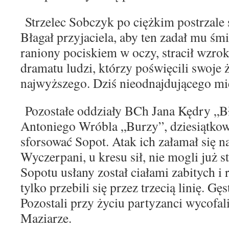
Strzelec Sobczyk po ciężkim postrzale s
Błagał
przyjaciela, aby ten zadał mu śmi
raniony pociskiem
w oczy, stracił wzrok
dramatu ludzi, którzy poświęcili
swoje 
najwyższego. Dziś nieodnajdującego mi
Pozostałe oddziały BCh Jana Kędry „
Antoniego Wróbla „Burzy”, dziesiątko
sforsować Sopot. Atak ich załamał się n
Wyczerpani, u kresu sił, nie mogli już
s
Sopotu usłany został ciałami
zabitych i 
tylko przebili się przez
trzecią linię. Gęs
Pozostali przy życiu
partyzanci wycofali
Maziarze.