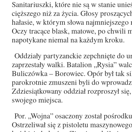
Sanitariuszki, które nie są w
sta
nie unie
cięższego niż za życia. Głosy proszący
hałasie, w którym słowa najmniejszego
Oczy tracące blask, matowe, po chwili 
napo
tykane niemal na każdym kroku.
Oddziały partyzanckie zepchnięte do u
za
przestały walki. Batalion „Rysia” walcz
Buliczówka –
Borowiec. Opór był tak s
parokrotnie zmuszeni byli do
wprowadzen
Zdziesiątkowany oddział rozproszył się,
swojego miejsca.
Por. „Wojna” osaczony został pośrodku 
Ostrze
liwał się z pistoletu maszynowego