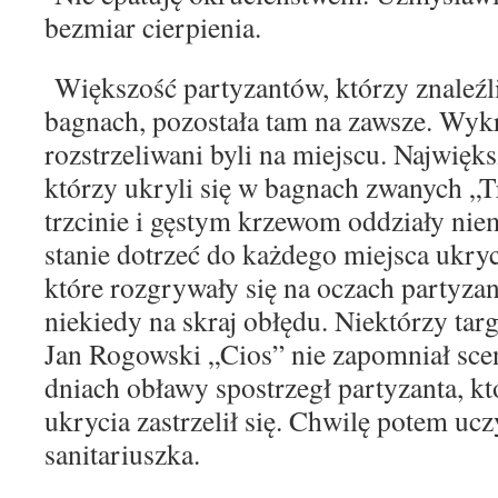
bezmiar cierpienia.
Większość partyzantów, którzy znaleźl
bagnach, pozostała tam na zawsze. Wykr
rozstrzeliwani byli na miejscu. Najwięk
którzy ukryli się w bagnach zwanych „T
trzcinie i gęstym krzewom oddziały nie
stanie dotrzeć do każdego miejsca ukry
które rozgrywały się na
oczach partyzan
niekiedy na
skraj obłędu. Niektórzy targ
Jan Rogowski „Cios” nie zapomniał sce
dniach obławy spostrzegł partyzanta, k
ukrycia zastrzelił się. Chwilę potem uc
sanitariuszka.