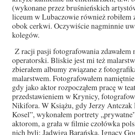
(wyko
nane przez bruśnieńskich artyst
liceum w Lubaczo
wie również robiłem z
obok cerkwi. Oczywiście
nagminnie uwi
kolegów.
Z racji pasji fotografowania zdawałem 
ope
ratorski. Bliskie jest mi też malars
zbierałem al
bumy związane z fotografiką
malarstwem. Fotografowałem
namiętnie
gdy jako aktor rozpocząłem pracę w tea
przedstawieniem w Krynicy, fotografo
Nikifora. W Książu, gdy Jerzy Antczak 
Kosel”, wy
konałem portrety „prywatne
aktorom, a grała w filmie
czołówka pols
nich byli: Jadwiga Barańska, Igna
cy Go