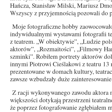
Hańcza, Stanisław Milski, Mariusz Dm
Wszyscy z przyjemnością pozowali do p
Moje fotograficzne hobby zaowocowało
indywidualnymi
wystawami fotografii 
z teatrem. „W obiek
tywie”, „Ludzie pols
aktorów”, „Rozmaitości”,
„Filmowy Ham
szminki”. Robiłem portrety aktorów
do
innymi Piotrowi Cieślakowi z teatru 13
prezentowane w domach kultury, teatrac
zawsze wzbudzały duże zainteresowanie 
Z racji wykonywanego zawodu aktora m
większości
dotykają przestrzeni teatral
że poprzez fotografo
wanie zgłębiałem m