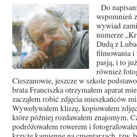
Do napisani
wspomnień z
wywiad zami
numerze
„Kr
Dudą z Luba
filmowania i
pasją, i to ju
rów
nież fot
Cie
szanowie, jeszcze w szkole
podstawow
brata Franciszka otrzy
małem aparat mi
zacząłem robić
zdjęcia mieszkańców mi
Wywoły
wałem kliszę, kopiowałem
zdję
które później rozdawałem znajomym. C
podróżowałem rowerem i fotografowałe
krzyże kamienne na cmentarzach, tzw. b