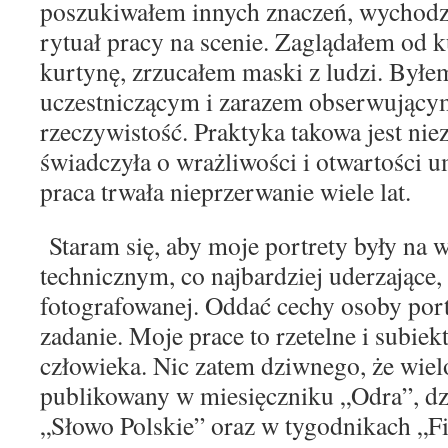
poszukiwałem innych znaczeń,
wychodz
rytuał pracy na scenie. Zaglądałem od
k
kurtynę, zrzucałem maski z ludzi. Był
uczestniczącym i zarazem obserwującym
rzeczywistość. Prak
tyka takowa jest nie
świadczyła o wrażliwości i otwarto
ści u
praca trwała nieprzerwanie wiele lat.
Staram się, aby moje portrety były na
technicz
nym, co najbardziej uderzające
fotografowanej.
Oddać cechy osoby port
zadanie. Moje prace to
rzetelne i subie
człowieka. Nic zatem dziwnego, że
wiel
publikowany w miesięczniku „Odra”, d
„Słowo Polskie” oraz w tygodnikach „F