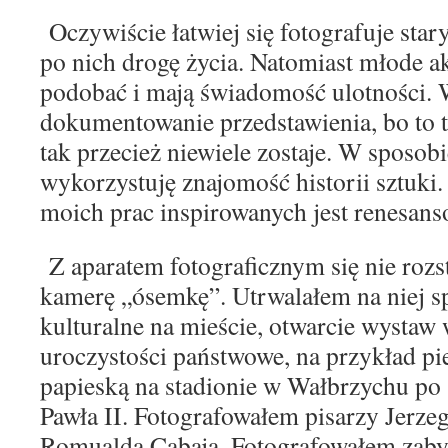
Oczywiście łatwiej się fotografuje sta
po nich
drogę życia. Natomiast młode ak
podobać i mają
świadomość ulotności. 
dokumentowanie przedstawienia,
bo to 
tak przecież niewiele zostaje. W sposob
wykorzystuję znajomość historii sztuk
moich prac inspirowanych jest renesan
Z aparatem fotograficznym się nie roz
kame
rę „ósemkę”. Utrwalałem na niej s
kulturalne na
mieście, otwarcie wysta
uroczystości państwowe, na przykład pi
papieską na stadionie w Wałbrzychu po 
Pawła II. Fotografowałem pisarzy Jerze
Romualda Cabaja. Fotografowałem zabytk