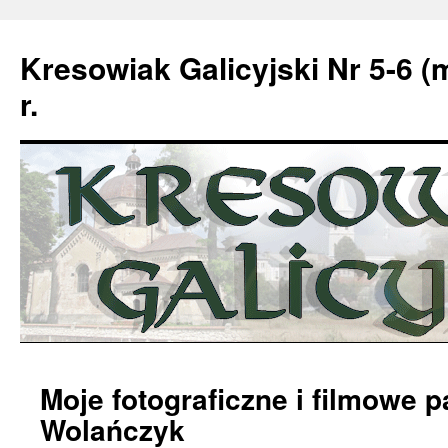
Kresowiak Galicyjski Nr 5-6 (
r.
Przeskocz
Moje fotograficzne i filmowe 
do
Wolańczyk
treści