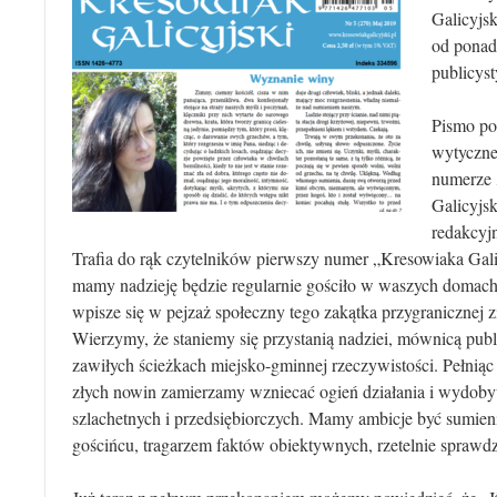
Galicyjsk
od ponad 
publicys
Pismo po
wytyczne
numerze 
Galicyjs
redakcyj
Trafia do rąk czytelników pierwszy numer „Kresowiaka Gali
mamy nadzieję będzie regularnie gościło w waszych domach,
wpisze się w pejzaż społeczny tego zakątka przygranicznej z
Wierzymy, że staniemy się przystanią nadziei, mównicą pub
zawiłych ścieżkach miejsko-gminnej rzeczywistości. Pełniąc 
złych nowin zamierzamy wzniecać ogień działania i wydoby
szlachetnych i przedsiębiorczych. Mamy ambicje być sumieni
gościńcu, tragarzem faktów obiektywnych, rzetelnie sprawd