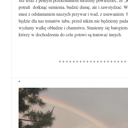
Już teraz z pełnym przekonaniem możemy powiedzieć, że „K
potrafi dotknąć sumienia, budzić dumę, ale i zawstydzać. W
musi z odsłanianiem naszych przywar i wad, z usuwaniem ba
będzie dla nas tematów tabu, przed nikim nie będziemy pada
wydamy walkę obłudzie i chamstwu. Staniemy się batogiem d
którzy w dochodzeniu do celu gotowi są tratować innych.
* * * * * * * * * * * * * * * * * * * * 