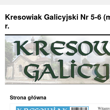
Kresowiak Galicyjski Nr 5-6 (
r.
Przeskocz
Strona główna
do
treści
Witamy n