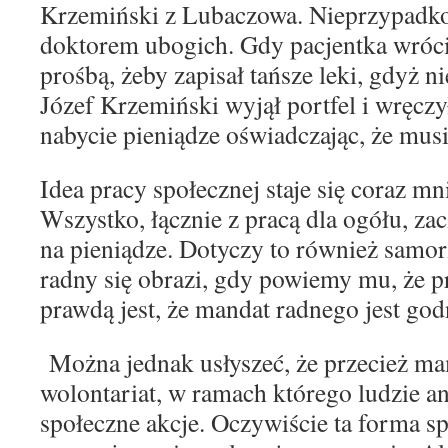
Krzemiński z Lubaczowa. Nieprzypad
doktorem ubogich. Gdy pacjentka wrócił
prośbą, żeby zapisał tańsze leki, gdyż ni
Józef Krzemiński wyjął portfel i wręczy
nabycie pieniądze oświadczając, że musi
Idea pracy społecznej staje się coraz mn
Wszystko,
łącznie z pracą dla ogółu, za
na pieniądze. Do
tyczy to również samo
radny się obrazi, gdy
powiemy mu, że pra
prawdą jest, że mandat rad
nego jest go
Można jednak usłyszeć, że przecież 
wolon
tariat, w ramach którego ludzie a
społeczne akcje.
Oczywiście ta forma s