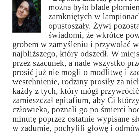
można było blade płomien
zamkniętych w lampionach
opustoszały. Żywi pozost
świadomi, że wkrótce pow
grobem w zamyśleniu i przywołać 
najbliższego, który odszedł. W mie
przez szacunek, a nade wszystko prz
prosić już nie mogli o modlitwę i z
westchnienie, rodziny prosiły za nic
każdy z tych, który mógł przywróci
zamieszczał epitafium, aby Ci którzy
człowieka, poznali go po śmierci bod
minutę poprzez ostatnie wypisane sł
w zadumie, pochylili głowę i odmów