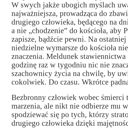
W swych jakże ubogich myślach uważ
najważniejsza, prowadząca do zbawi
drugiego człowieka, będącego na dn
a nie „chodzenie” do kościoła, aby 
zapisze, bądźcie pewni. Na ostatniej
niedzielne wymarsze do kościoła ni
znaczenia. Meldunek stawiennictwa 
godzinę raz w tygodniu nic nie znac
szachownicy życia na chwilę, by uwi
cokolwiek. Do czasu. Wkrótce padną
Bezbronny człowiek wobec śmierci tr
marzenia, ale nikt nie odbierze mu 
spodziewać się po tych, którzy stra
drugiego człowieka dzięki majętnośc