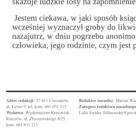
skazuje ludzkie losy na zapomnienie
Jestem ciekawa, w jaki sposób ksiąd
wcześniej wyznaczył groby do likwi
nazajutrz, w dniu pogrzebu anonim
człowieka, jego rodzinie, czym jest
Adres redakcji
Redaktor naczelny
: 37-611 Cieszanów,
: Marian Wa
Zastępca redaktora naczelnego
ul. Leśna 9, tel. kom. 661 631 213
Wydawca
: Wydawnictwo Kresowiak,
Lidia Świder (lidiaswider@pocz
Rzeszów, ul. Zbyszewskiego 8/25,
kom. 661 631 213