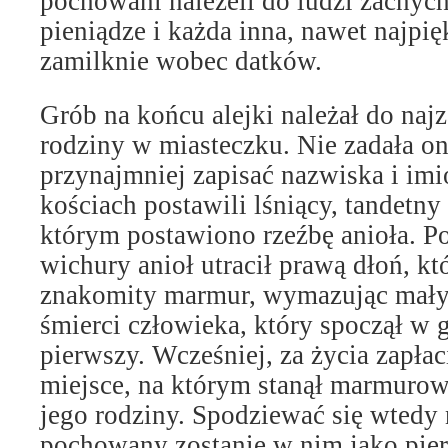
pochowani należeli do ludzi zacnych
pieniądze i każda inna, nawet najpię
zamilknie wobec datków.
Grób na końcu alejki należał do naj
rodziny w miasteczku. Nie zadała on
przynajmniej zapisać nazwiska i imi
kościach postawili lśniący, tandetny
którym postawiono rzeźbę anioła. Po
wichury anioł utracił prawą dłoń, kt
znakomity marmur, wymazując mały 
śmierci człowieka, który spoczął w
pierwszy. Wcześniej, za życia zapłac
miejsce, na którym stanął marmuro
jego rodziny. Spodziewać się wtedy 
pochowany zostanie w nim jako pie