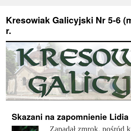
Kresowiak Galicyjski Nr 5-6 (
r.
Przeskocz
Skazani na zapomnienie Lidia
do
Zapadał zmrok, pośród kt
treści