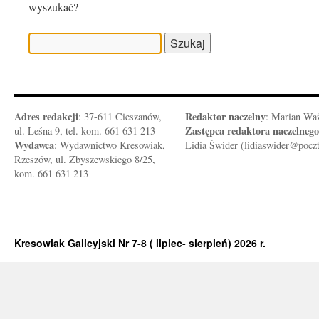
wyszukać?
Szukaj:
Adres redakcji
Redaktor naczelny
: 37-611 Cieszanów,
: Marian Wa
Zastępca redaktora naczelnego
ul. Leśna 9, tel. kom. 661 631 213
Wydawca
: Wydawnictwo Kresowiak,
Lidia Świder (lidiaswider@pocz
Rzeszów, ul. Zbyszewskiego 8/25,
kom. 661 631 213
Kresowiak Galicyjski Nr 7-8 ( lipiec- sierpień) 2026 r.