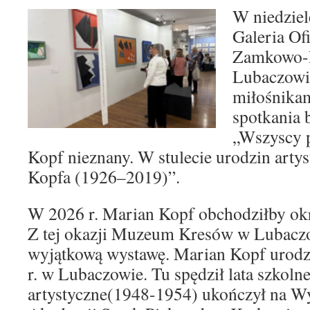
W niedziel
Galeria Of
Zamkowo-
Lubaczowie
miłośnikam
spotkania 
„Wszyscy 
Kopf nieznany. W stulecie urodzin arty
Kopfa (1926–2019)”.
W 2026 r. Marian Kopf obchodziłby okrą
Z tej okazji Muzeum Kresów w Lubacz
wyjątkową wystawę. Marian Kopf urodzi
r. w Lubaczowie. Tu spędził lata szkolne
artystyczne(1948-1954) ukończył na W