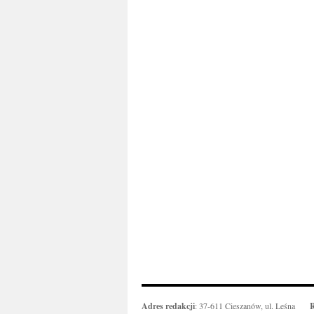
Adres redakcji
: 37-611 Cieszanów, ul. Leśna
R