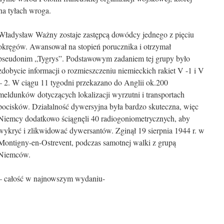
na tyłach wroga.
Władysław Ważny zostaje zastępcą dowódcy jednego z pięciu
okręgów. Awansował na stopień porucznika i otrzymał
pseudonim „Tygrys”. Podstawowym zadaniem tej grupy było
zdobycie informacji o rozmieszczeniu niemieckich rakiet V -1 i V
– 2. W ciągu 11 tygodni przekazano do Anglii ok.200
meldunków dotyczących lokalizacji wyrzutni i transportach
pocisków. Działalność dywersyjna była bardzo skuteczna, więc
Niemcy dodatkowo ściągnęli 40 radiogoniometrycznych, aby
wykryć i zlikwidować dywersantów. Zginął 19 sierpnia 1944 r. w
Montigny-en-Ostrevent, podczas samotnej walki z grupą
Niemców.
– całość w najnowszym wydaniu-