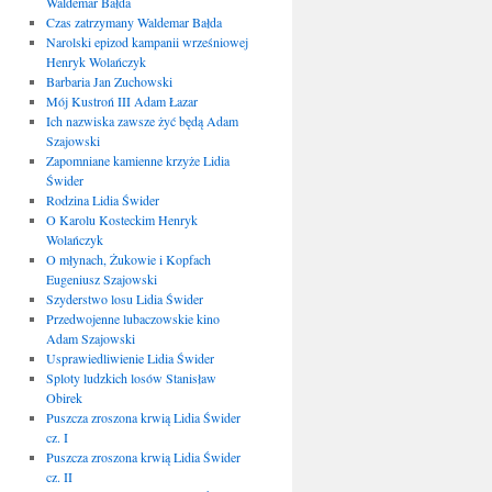
Waldemar Bałda
Czas zatrzymany Waldemar Bałda
Narolski epizod kampanii wrześniowej
Henryk Wolańczyk
Barbaria Jan Zuchowski
Mój Kustroń III Adam Łazar
Ich nazwiska zawsze żyć będą Adam
Szajowski
Zapomniane kamienne krzyże Lidia
Świder
Rodzina Lidia Świder
O Karolu Kosteckim Henryk
Wolańczyk
O młynach, Żukowie i Kopfach
Eugeniusz Szajowski
Szyderstwo losu Lidia Świder
Przedwojenne lubaczowskie kino
Adam Szajowski
Usprawiedliwienie Lidia Świder
Sploty ludzkich losów Stanisław
Obirek
Puszcza zroszona krwią Lidia Świder
cz. I
Puszcza zroszona krwią Lidia Świder
cz. II