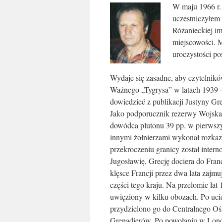
W maju 1966 r.
uczestniczyłem
Różanieckiej i
miejscowości. M
uroczystości po
Wydaje się zasadne, aby czytelnik
Ważnego „Tygrysa” w latach 1939 
dowiedzieć z publikacji Justyny Gr
Jako podporucznik rezerwy Wojska 
dowódca plutonu 39 pp. w pierwszy
innymi żołnierzami wykonał rozkaz
przekroczeniu granicy został inter
Jugosławię, Grecję dociera do Franc
klęsce Francji przez dwa lata zajm
części tego kraju. Na przełomie lat 
uwięziony w kilku obozach. Po ucie
przydzielono go do Centralnego O
Grenadierów. Po powołaniu w Londyn