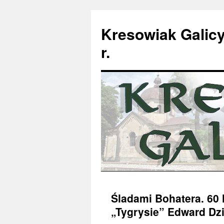
Kresowiak Galicy
r.
Przeskocz
Śladami Bohatera. 60
do
„Tygrysie” Edward Dz
treści