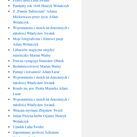
Prawo łaski Lidia Świder
Pamiętny rok 1648 Henryk Wolańczyk
Z „Panem Tadeuszem” Adama
Mickiewicza przez życie Adam
Wolańczyk
Wspomnienia z moich lat dziecinnych i
młodości Władyslaw Swatek
Moje fotograficzne i filmowe pasje
Adam Wolańczyk
Lubaczów magiczne niegdyś
miasteczko Marian Ważny
Dawna synagoga Stanisław Obirek
Bezinteresowność Marian Ważny
Pamięć i tożsamość Adam Łazar
Wspomnienia z moich lat dziecinnych i
młodości Władysław Swatek
Rondo im. por. Piotra Mazurka Adam
Łazar
Wspomnienia z moich lat dziecinnych i
młodości Władysław Swatek
Wracam myślami Zbigniew Twerd
Julian Puzyna herbu Oginiec Henryk
Wolańczyk
Upadek Lidia Świder
Zapomniany profesor Schramm