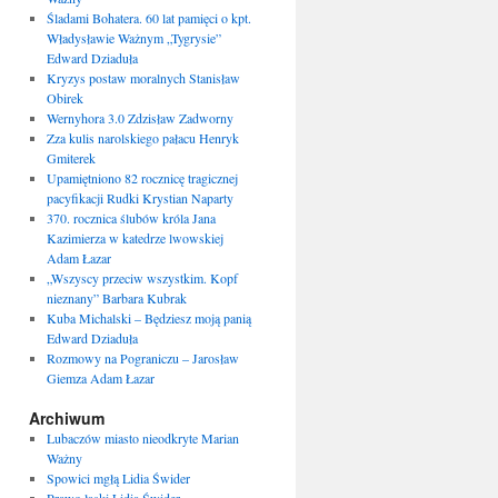
Śladami Bohatera. 60 lat pamięci o kpt.
Władysławie Ważnym „Tygrysie”
Edward Dziaduła
Kryzys postaw moralnych Stanisław
Obirek
Wernyhora 3.0 Zdzisław Zadworny
Zza kulis narolskiego pałacu Henryk
Gmiterek
Upamiętniono 82 rocznicę tragicznej
pacyfikacji Rudki Krystian Naparty
370. rocznica ślubów króla Jana
Kazimierza w katedrze lwowskiej
Adam Łazar
„Wszyscy przeciw wszystkim. Kopf
nieznany” Barbara Kubrak
Kuba Michalski – Będziesz moją panią
Edward Dziaduła
Rozmowy na Pograniczu – Jarosław
Giemza Adam Łazar
Archiwum
Lubaczów miasto nieodkryte Marian
Ważny
Spowici mgłą Lidia Świder