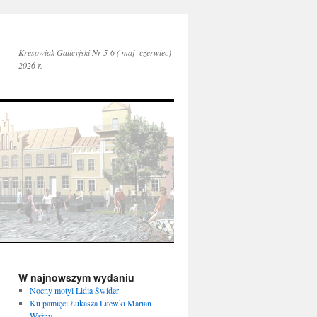
Kresowiak Galicyjski Nr 5-6 ( maj- czerwiec)
2026 r.
W najnowszym wydaniu
Nocny motyl Lidia Świder
Ku pamięci Łukasza Litewki Marian
Ważny