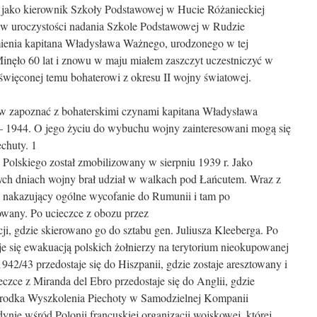
 jako kierownik Szkoły Podstawowej w Hucie Różanieckiej
 w uroczystości nadania Szkole Podstawowej w Rudzie
mienia kapitana Władysława Ważnego, urodzonego w tej
inęło 60 lat i znowu w maju miałem zaszczyt uczestniczyć w
święconej temu bohaterowi z okresu II wojny światowej.
ów zapoznać z bohaterskimi czynami kapitana Władysława
– 1944. O jego życiu do wybuchu wojny zainteresowani mogą się
echuty. 1
Polskiego został zmobilizowany w sierpniu 1939 r. Jako
ch dniach wojny brał udział w walkach pod Łańcutem. Wraz z
 nakazujący ogólne wycofanie do Rumunii i tam po
nowany. Po ucieczce z obozu przez
ji, gdzie skierowano go do sztabu gen. Juliusza Kleeberga. Po
uje się ewakuacją polskich żołnierzy na terytorium nieokupowanej
1942/43 przedostaje się do Hiszpanii, gdzie zostaje aresztowany i
czce z Miranda del Ebro przedostaje się do Anglii, gdzie
środka Wyszkolenia Piechoty w Samodzielnej Kompanii
ie wśród Polonii francuskiej organizacji wojskowej, której