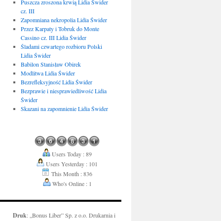
Puszcza zroszona krwią Lidia Świder
cz. III
Zapomniana nekropolia Lidia Świder
Przez Karpaty i Tobruk do Monte
Cassino cz. III Lidia Świder
Śladami czwartego rozbioru Polski
Lidia Świder
Babilon Stanisław Obirek
Modlitwa Lidia Świder
Bezrefleksyjność Lidia Świder
Bezprawie i niesprawiedliwość Lidia
Świder
Skazani na zapomnienie Lidia Świder
Users Today : 89
Users Yesterday : 101
This Month : 836
Who's Online : 1
Druk
: „Bonus Liber” Sp. z o.o. Drukarnia i